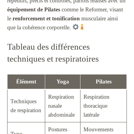
répétitifs, précis et contrôlés, parfois réalisés avec un
équipement de Pilates
comme le Reformer, visant
le
renforcement et tonification
musculaire ainsi
que la cohérence corporelle.
Tableau des différences
techniques et respiratoires
Élément
Yoga
Pilates
Respiration
Respiration
Techniques
nasale
thoracique
de respiration
abdominale
latérale
Postures
Mouvements
Type