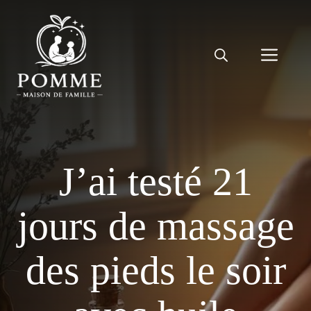
Aller
au
contenu
Men
J’ai testé 21
jours de massage
des pieds le soir