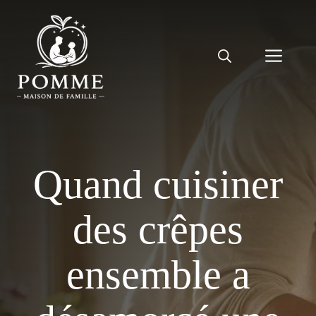
Aller
au
contenu
Men
Quand cuisiner
des crêpes
ensemble a