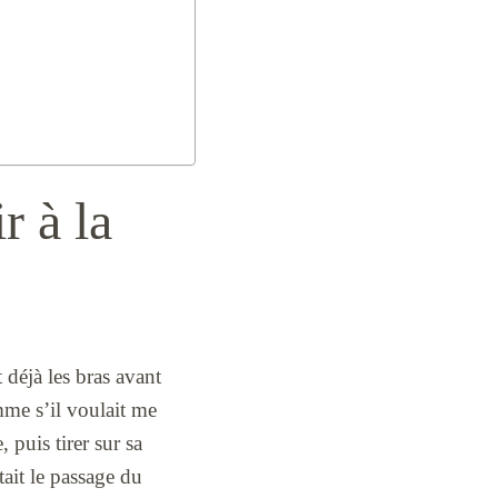
r à la
t déjà les bras avant
mme s’il voulait me
, puis tirer sur sa
tait le passage du