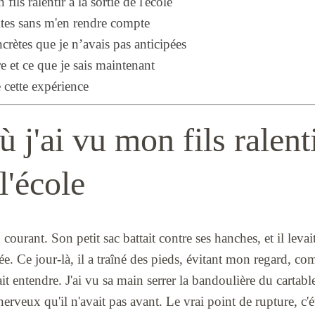
fils ralentir à la sortie de l'école
aites sans m'en rendre compte
rètes que je n’avais pas anticipées
re et ce que je sais maintenant
e cette expérience
ù j'ai vu mon fils ralenti
l'école
n courant. Son petit sac battait contre ses hanches, et il levai
. Ce jour-là, il a traîné des pieds, évitant mon regard, co
ait entendre. J'ai vu sa main serrer la bandoulière du cartable
erveux qu'il n'avait pas avant. Le vrai point de rupture, c'é