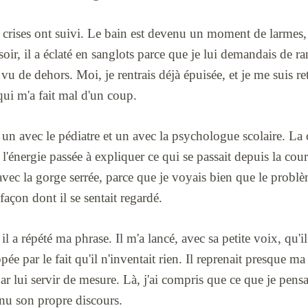
s crises ont suivi. Le bain est devenu un moment de larmes,
oir, il a éclaté en sanglots parce que je lui demandais de ra
vu de dehors. Moi, je rentrais déjà épuisée, et je me suis re
e qui m'a fait mal d'un coup.
, un avec le pédiatre et un avec la psychologue scolaire. La
'énergie passée à expliquer ce qui se passait depuis la cour 
avec la gorge serrée, parce que je voyais bien que le problè
façon dont il se sentait regardé.
ù il a répété ma phrase. Il m'a lancé, avec sa petite voix, qu'
rappée par le fait qu'il n'inventait rien. Il reprenait presque
r lui servir de mesure. Là, j'ai compris que ce que je pensai
nu son propre discours.