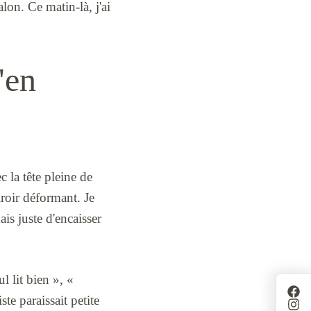
alon. Ce matin-là, j'ai
'en
c la tête pleine de
iroir déformant. Je
ais juste d'encaisser
 lit bien », «
te paraissait petite