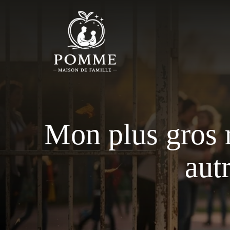
Aller
au
contenu
Mon plus gros r
autr