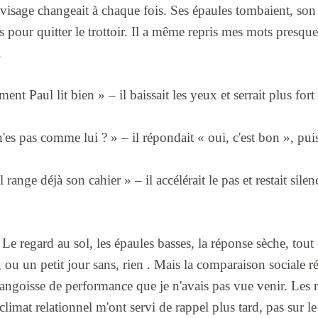
visage changeait à chaque fois. Ses épaules tombaient, son 
 pas pour quitter le trottoir. Il a même repris mes mots presq
.
t Paul lit bien » – il baissait les yeux et serrait plus for
'es pas comme lui ? » – il répondait « oui, c'est bon », puis
il range déjà son cahier » – il accélérait le pas et restait sile
 Le regard au sol, les épaules basses, la réponse sèche, tout é
e, ou un petit jour sans, rien . Mais la comparaison sociale ré
ne angoisse de performance que je n'avais pas vue venir. Les 
climat relationnel m'ont servi de rappel plus tard, pas sur 