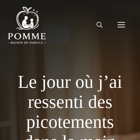
Aller
au
contenu
Men
Le jour où j’ai
ressenti des
picotements