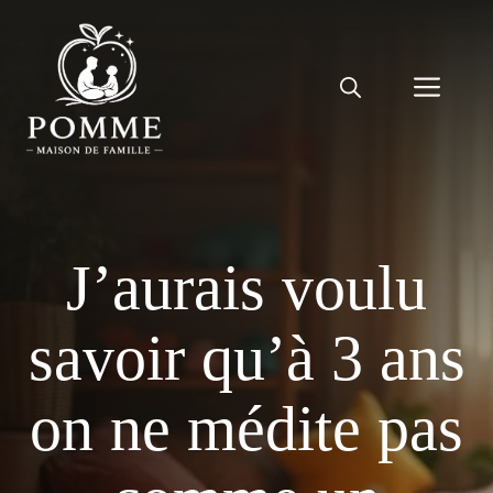
Aller
au
contenu
Men
J’aurais voulu
savoir qu’à 3 ans
on ne médite pas